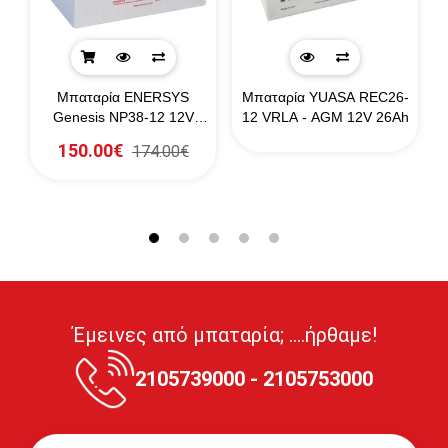
Μπαταρία ENERSYS
Μπαταρία YUASA REC26-
)
Genesis NP38-12 12V
12 VRLA - AGM 12V 26Ah
38Ah (20HR) Flame
150.00€
174.00€
Retardant
Έμεινες από μπαταρία; ....ήρθαμε!
2105739000 - 2105753000