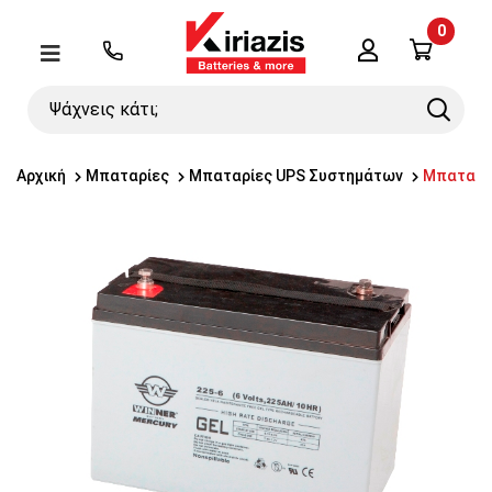
0
Λογαριασμός
Μενού
Ψάχνεις
Search
κάτι;
Αρχική
Μπαταρίες
Μπαταρίες UPS Συστημάτων
Μπαταρία