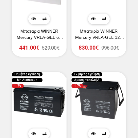
Μπαταρία WINNER
Μπαταρία WINNER
Mercury VRLA-GEL 6V
Mercury VRLA-GEL 12V
200Ah (C20)
200Ah (C20)
441.00€
830.00€
529.00€
996.00€
12 μήνες εγγύηση
12 μήνες εγγύηση
Μη Διαθέσιμο
Αμεση παραλαβή
-17%
-17%