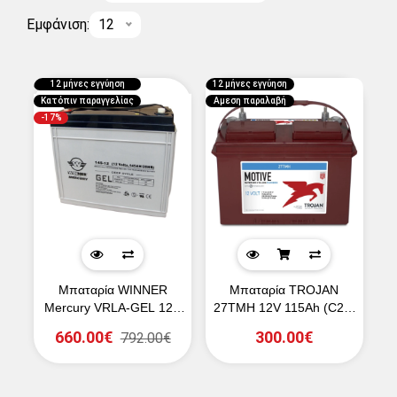
Εμφάνιση:
12
12 μήνες εγγύηση
12 μήνες εγγύηση
Κατόπιν παραγγελίας
Αμεση παραλαβή
-17%
Μπαταρία WINNER
Μπαταρία TROJAN
Mercury VRLA-GEL 12V
27TMH 12V 115Ah (C20)
150Ah (C20)
βαθιάς εκφόρτισης
660.00€
300.00€
792.00€