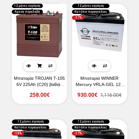
12 μήνες εγγύηση
12 μήνες εγγύηση
Αμεση παραλαβή
Κατόπιν παραγγελίας
-17%
Μπαταρία TROJAN T-105
Μπαταρία WINNER
6V 225Ah (C20) βαθιάς
Mercury VRLA-GEL 12V
εκφόρτισης
230Ah (C20)
258.00€
930.00€
1,116.00€
12 μήνες εγγύηση
12 μήνες εγγύηση
Κατόπιν παραγγελίας
Κατόπιν παραγγελίας
-18%
-17%