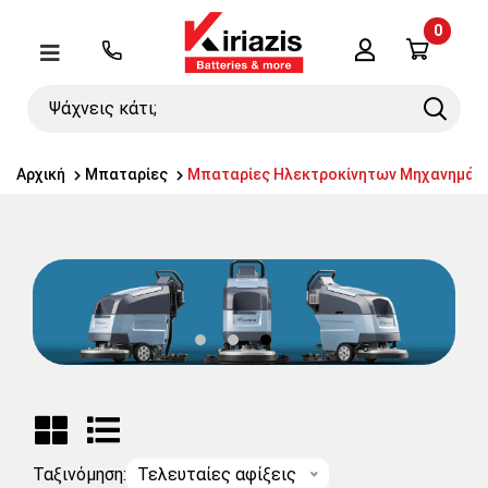
0
Λογαριασμός
Μενού
Ψάχνεις
Search
κάτι;
Αρχική
Μπαταρίες
Μπαταρίες Ηλεκτροκίνητων Μηχανημάτ
Ταξινόμηση:
Τελευταίες αφίξεις