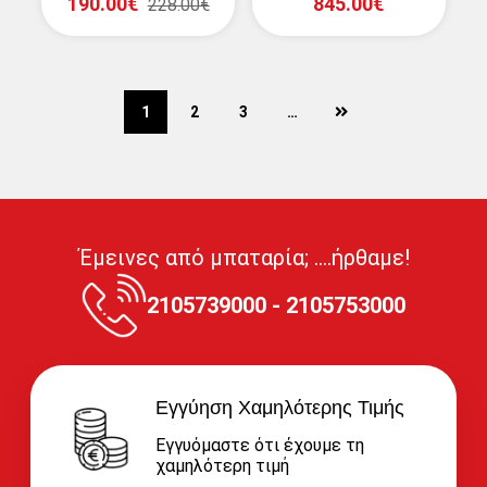
190.00€
845.00€
228.00€
next
1
2
3
…
Έμεινες από μπαταρία; ....ήρθαμε!
2105739000 - 2105753000
Εγγύηση Χαμηλότερης Τιμής
Εγγυόμαστε ότι έχουμε τη
χαμηλότερη τιμή