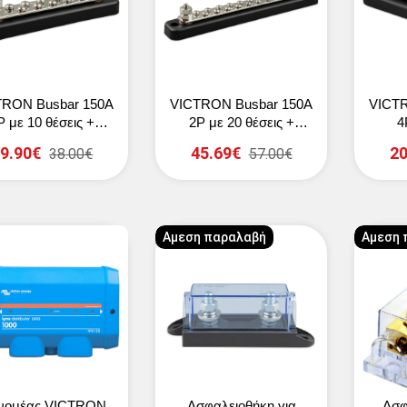
TRON Busbar 150A
VICTRON Busbar 150A
VICTR
P με 10 θέσεις +
2P με 20 θέσεις +
4
κάλυμμα
κάλυμμα
9.90€
45.69€
20
38.00€
57.00€
Αμεση παραλαβή
Αμεση 
ανομέας VICTRON
Ασφαλειοθήκη για
Ασφ