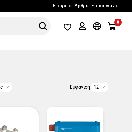
Εταιρεία
Άρθρα
Επικοινωνία
0
Search
Λογαριασμός
Γλώσσα
ις
Εμφάνιση:
12