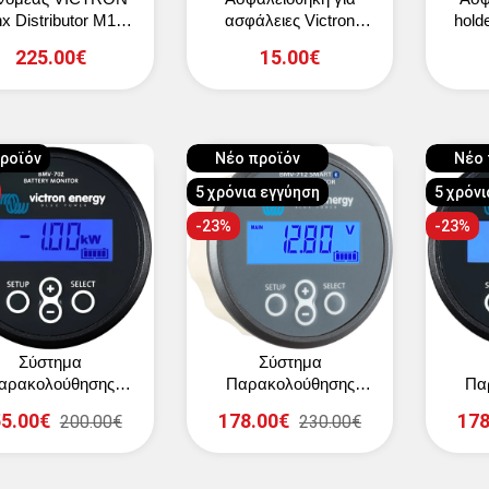
x Distributor M10
ασφάλειες Victron
hold
modular DC
MEGA Fuses
225.00€
15.00€
ροϊόν
Νέο προϊόν
Νέο 
5 χρόνια εγγύηση
5 χρόν
-23%
-23%
Σύστημα
Σύστημα
αρακολούθησης
Παρακολούθησης
Πα
ταρίας VICTRON
μπαταρίας VICTRON
μπατ
5.00€
178.00€
178
200.00€
230.00€
tery monitor BMV-
battery monitor BMV-
batt
702 (μαύρο)
712 Smart (γκρι)
712