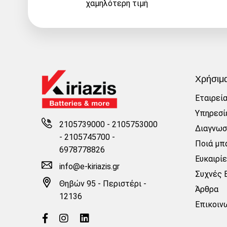
χαμηλότερη τιμή
Χρήσιμ
Εταιρεί
Υπηρεσί
2105739000 - 2105753000
Διαγνωσ
-
2105745700 -
Ποιά μπα
6978778826
Ευκαιρί
info@e-kiriazis.gr
Συχνές 
Θηβών 95 - Περιστέρι -
Άρθρα
12136
Επικοιν