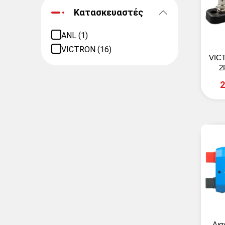
Κατασκευαστές
ANL (1)
VICTRON (16)
VIC
2
2
Δι