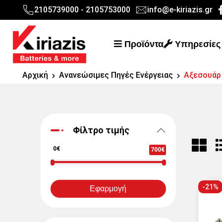
2105739000 - 2105753000
info@e-kiriazis.gr
Προϊόντα
Υπηρεσίες
Αρχική
Ανανεώσιμες Πηγές Ενέργειας
Αξεσουάρ
Φίλτρο τιμής
0€
700€
-21%
Εφαρμογή