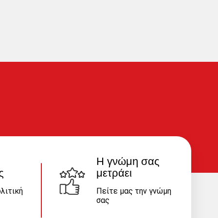
next
Η γνώμη σας
ς
μετράει
λιτική
Πείτε μας την γνώμη
σας