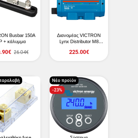
ON Busbar 150A
Διανομέας VICTRON
P + κάλυμμα
Lynx Distributor M8
modular DC
.90€
225.00€
26.04€
παραλαβή
Νέο προϊόν
-23%
αλειοθήκη fuse
Σύστημα