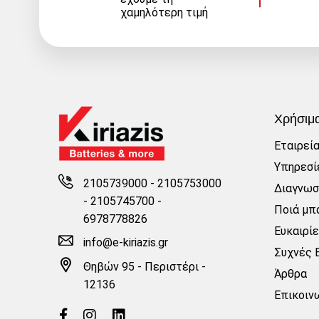
χαμηλότερη τιμή
Χρήσιμ
Εταιρεί
Υπηρεσί
2105739000 - 2105753000
Διαγνωσ
-
2105745700 -
Ποιά μπα
6978778826
Ευκαιρί
info@e-kiriazis.gr
Συχνές 
Θηβών 95 - Περιστέρι -
Άρθρα
12136
Επικοιν