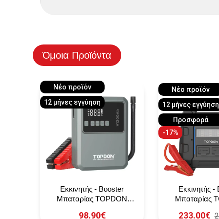
Όμοια Προϊόντα
Νέο προϊόν
Νέο προϊόν
12 μήνες εγγύηση
12 μήνες εγγύησ
Προσφορά
-17%
αι
Εκκινητής - Booster
Εκκινητής - 
NOCO
Μπαταρίας TOPDON
Μπαταρίας
V1200Air
V4500 P
98.90€
233.00€
2