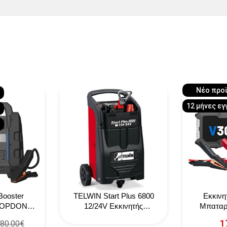
Νέο προ
12 μήνες εγ
η
Booster
TELWIN Start Plus 6800
Εκκινη
 TOPDON
12/24V Εκκινητής
Μπατα
lus
Μπαταριών
1
80.00€