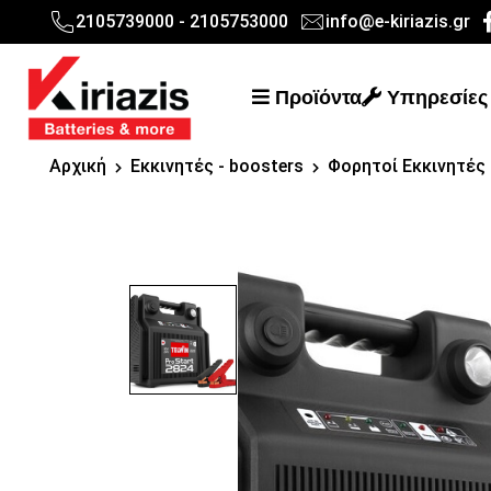
2105739000 - 2105753000
info@e-kiriazis.gr
Προϊόντα
Υπηρεσίες
Αρχική
Εκκινητές - boosters
Φορητοί Εκκινητές