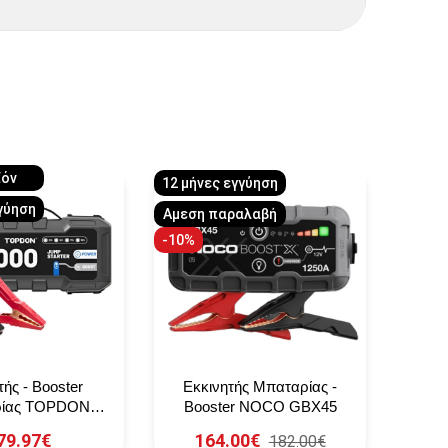
ϊόν
12 μήν
12 μήνες εγγύηση
γύηση
Αμεση παραλαβή
-10%
τής - Booster
Εκκινητής Μπαταρίας -
A
ρίας TOPDON
Booster NOCO GBX45
Eκκ
V3000
79.97€
164.00€
182.00€