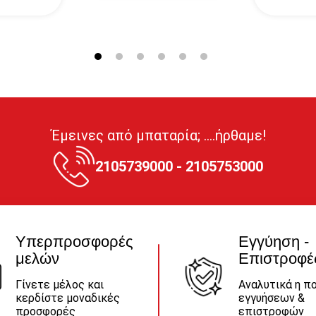
Έμεινες από μπαταρία; ....ήρθαμε!
2105739000 - 2105753000
Υπερπροσφορές
Εγγύηση -
μελών
Επιστροφέ
Γίνετε μέλος και
Αναλυτικά η πο
κερδίστε μοναδικές
εγγυήσεων &
προσφορές
επιστροφών