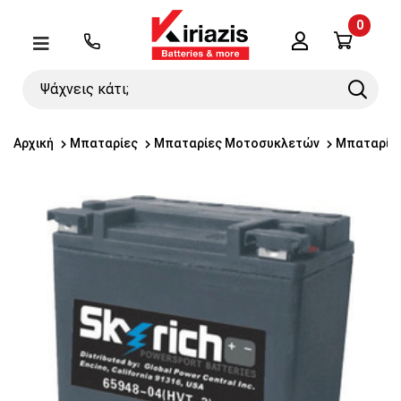
0
Λογαριασμός
Μενού
Ψάχνεις
Search
κάτι;
Αρχική
Μπαταρίες
Μπαταρίες Μοτοσυκλετών
Μπαταρίες