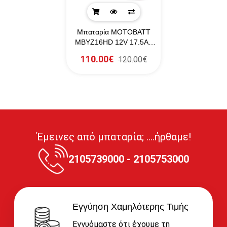
Μπαταρία MOTOBATT
MBYZ16HD 12V 17.5Ah
240CCA
110.00€
120.00€
Έμεινες από μπαταρία; ....ήρθαμε!
2105739000 - 2105753000
Εγγύηση Χαμηλότερης Τιμής
Εγγυόμαστε ότι έχουμε τη