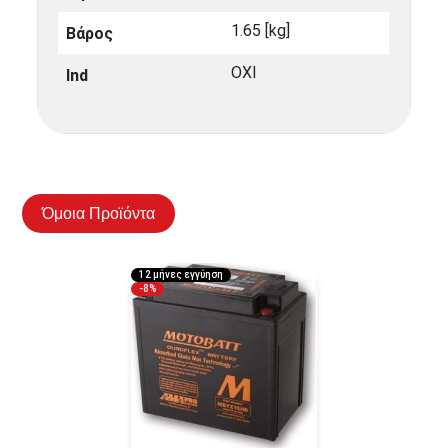
1.65 [kg]
Βάρος
ΟΧΙ
Ind
Όμοια Προϊόντα
12 μήνες εγγύηση
-8%