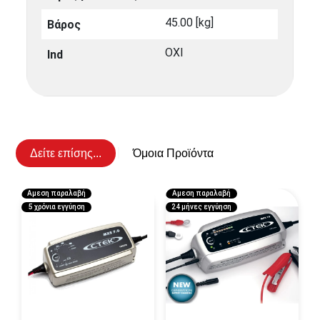
45.00 [kg]
Βάρος
ΟΧΙ
Ind
Δείτε επίσης...
Όμοια Προϊόντα
Αμεση παραλαβή
Αμεση παραλαβή
5 χρόνια εγγύηση
24 μήνες εγγύηση