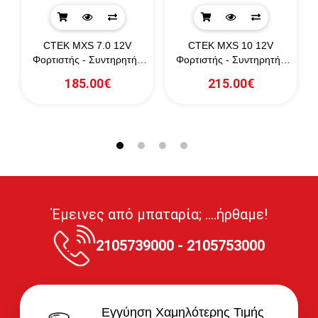
CTEK MXS 7.0 12V
CTEK MXS 10 12V
-
Φορτιστής - Συντηρητής
Φορτιστής - Συντηρητής
Μπαταριών
Μπαταριών
185.00€
215.00€
Έμεινες από μπαταρία; ....ήρθαμε!
2105739000 - 2105753000
Εγγύηση Χαμηλότερης Τιμής