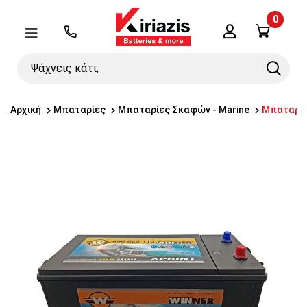
0
Λογαριασμός
Μενού
Ψάχνεις
Search
κάτι;
Αρχική
Μπαταρίες
Μπαταρίες Σκαφών - Marine
Μπαταρία 