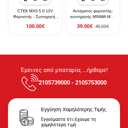
CTEK MXS 5.0 12V
Αυτόματος φορτιστής-
Φορτιστής - Συντηρητής
συντηρητής MINWA MW-
Μπαταριών
CC4A 6V/12V
100.00€
39.00€
45.00€
Έμεινες από μπαταρία; ....ήρθαμε!
2105739000 - 2105753000
Εγγύηση Χαμηλότερης Τιμής
Εγγυόμαστε ότι έχουμε τη
χαμηλότερη τιμή