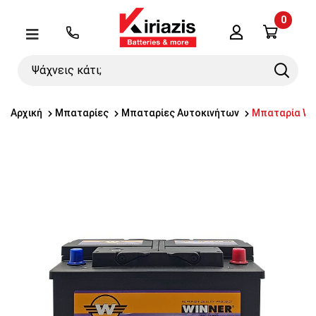
0
Λογαριασμός
Μενού
Ψάχνεις
Search
κάτι;
Αρχική
Μπαταρίες
Μπαταρίες Αυτοκινήτων
Μπαταρία WIN