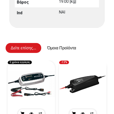
19.00 [kg]
Βάρος
ΝΑΙ
Ind
Δείτε επίσης...
Όμοια Προϊόντα
5 χρόνια εγγύηση
-13%