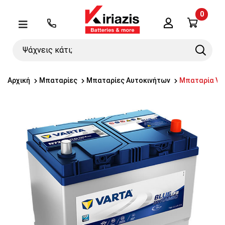
0
Λογαριασμός
Μενού
Ψάχνεις
Search
κάτι;
Αρχική
Μπαταρίες
Μπαταρίες Αυτοκινήτων
Μπαταρία VAR