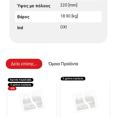
220 [mm]
Ύψος με πόλους
18.90 [kg]
Βάρος
ΟΧΙ
Ind
Δείτε επίσης...
Όμοια Προϊόντα
5 χρόνια εγγύηση
Αμεση παραλαβή
5 χρόνια εγγύηση
-6%