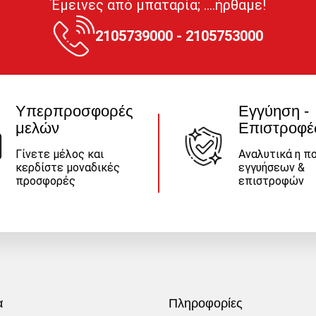
Έμεινες από μπαταρία; ....ήρθαμε!
2105739000 - 2105753000
Υπερπροσφορές
Εγγύηση -
μελών
Επιστροφέ
Γίνετε μέλος και
Αναλυτικά η πο
κερδίστε μοναδικές
εγγυήσεων &
προσφορές
επιστροφών
α
Πληροφορίες