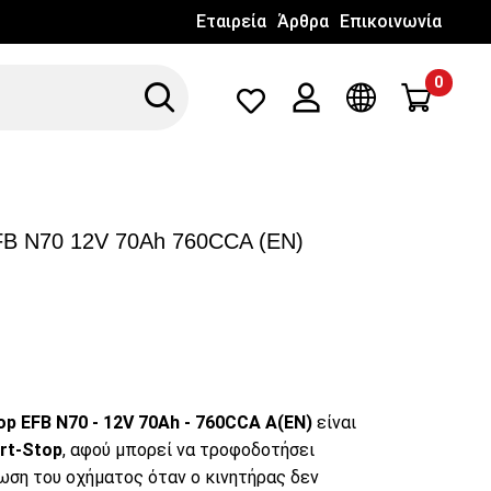
Εταιρεία
Άρθρα
Επικοινωνία
0
Search
Λογαριασμός
Γλώσσα
FB N70 12V 70Ah 760CCA (EN)
op EFB N70 - 12V 70Ah - 760CCA A(EN)
είναι
rt-Stop
, αφού μπορεί να τροφοδοτήσει
ωση του οχήματος όταν ο κινητήρας δεν