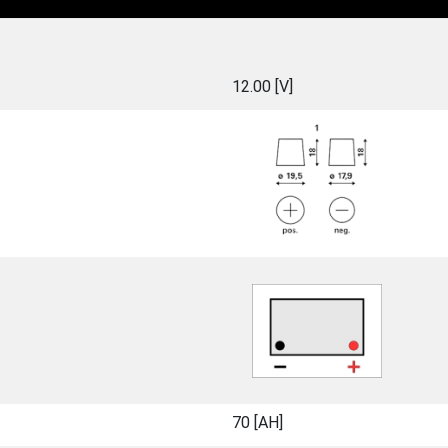
12.00 [V]
70 [ΑΗ]