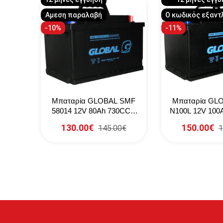
Αμεση παραλαβή
Ο κωδικός εξαντ
-10%
-11%
 SMF
Μπαταρία GLOBAL SMF
Μπαταρία GL
0CCA
58014 12V 80Ah 730CCA
N100L 12V 100
(SAE)
(EN)
130.00€
150.00€
0€
145.00€
1