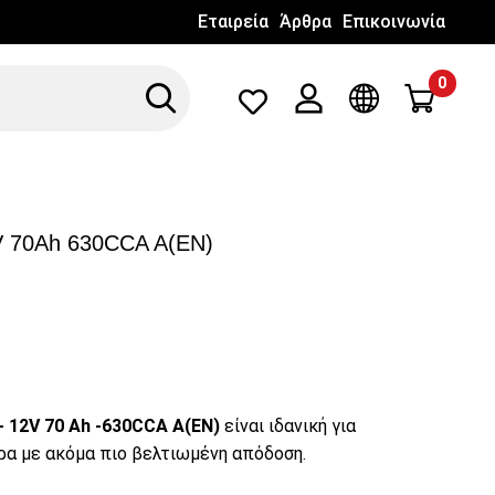
Εταιρεία
Άρθρα
Επικοινωνία
0
Search
Λογαριασμός
Γλώσσα
V 70Ah 630CCA A(EN)
 - 12V 70 Ah -630CCA A(EN)
είναι ιδανική για
ρα με ακόμα πιο βελτιωμένη απόδοση.