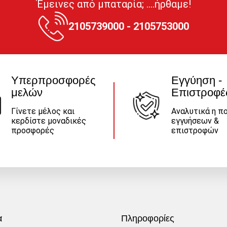
Έμεινες από μπαταρία; ....ήρθαμε!
2105739000 - 2105753000
Υπερπροσφορές
Εγγύηση -
μελών
Επιστροφέ
Γίνετε μέλος και
Αναλυτικά η πο
κερδίστε μοναδικές
εγγυήσεων &
προσφορές
επιστροφών
α
Πληροφορίες