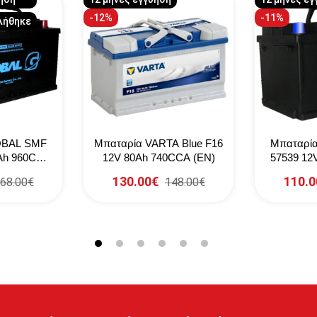
-12%
-11%
λήθηκε
OBAL SMF
Μπαταρία VARTA Blue F16
Μπαταρί
Ah 960CCA
12V 80Ah 740CCA (EN)
57539 12
130.00€
110.0
68.00€
148.00€