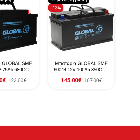
-13%
Αμεση
-4%
α GLOBAL SMF
Μπαταρία GLOBAL SMF
Μπα
V 75Ah 680CCA
60044 12V 100Ah 850CCA
578
(SAE)
(SAE)
0€
145.00€
1
123.00€
167.00€