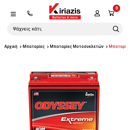
0
Λογαριασμός
Μενού
Ψάχνεις
Search
κάτι;
Αρχική
Μπαταρίες
Μπαταρίες Μοτοσυκλετών
Μπαταρία 