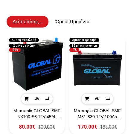
Δείτε επίσης...
Όμοια Προϊόντα
Αμεση παραλαβή
Αμεση παραλαβή
1
12 μήνες εγγύηση
12 μήνες εγγύηση
-20%
-7%
Μπαταρία GLOBAL SMF
Μπαταρία GLOBAL SMF
A
NX100-S6 12V 45Ah
M31-830 12V 100Ah
540CCA (SAE)
960CCA
80.00€
170.00€
100.00€
183.00€