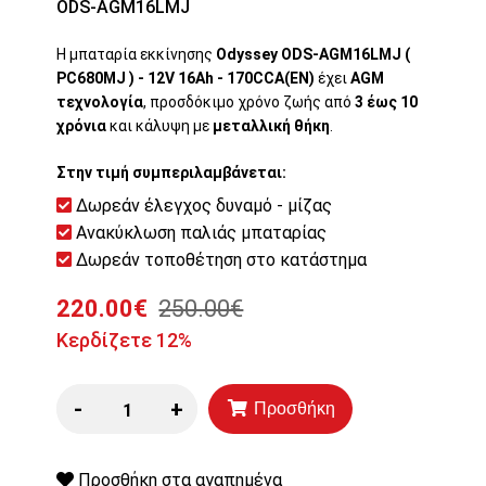
ODS-AGM16LMJ
Η μπαταρία εκκίνησης
Odyssey ODS-AGM16LMJ (
PC680MJ ) - 12V 16Ah - 170CCA(EN)
έχει
AGM
τεχνολογία
, προσδόκιμο χρόνο ζωής από
3 έως 10
χρόνια
και κάλυψη
με
μεταλλική θήκη
.
Στην τιμή συμπεριλαμβάνεται:
Δωρεάν έλεγχος δυναμό - μίζας
Ανακύκλωση παλιάς μπαταρίας
Δωρεάν τοποθέτηση στο κατάστημα
220.00€
250.00€
Κερδίζετε 12%
-
+
Προσθήκη
Προσθήκη στα αγαπημένα