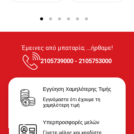
Έμεινες από μπαταρία; ....ήρθαμε!
2105739000 - 2105753000
Εγγύηση Χαμηλότερης Τιμής
Εγγυόμαστε ότι έχουμε τη
χαμηλότερη τιμή
Υπερπροσφορές μελών
Γίνετε μέλος και κερδίστε