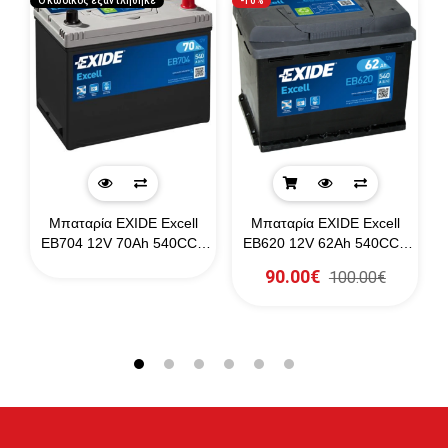
Ο κωδικός εξαντλήθηκε
-10%
Μπαταρία EXIDE Excell
Μπαταρία EXIDE Excell
EB704 12V 70Ah 540CCA
EB620 12V 62Ah 540CCA
CA
A(EN)
A(EN)
90.00€
100.00€