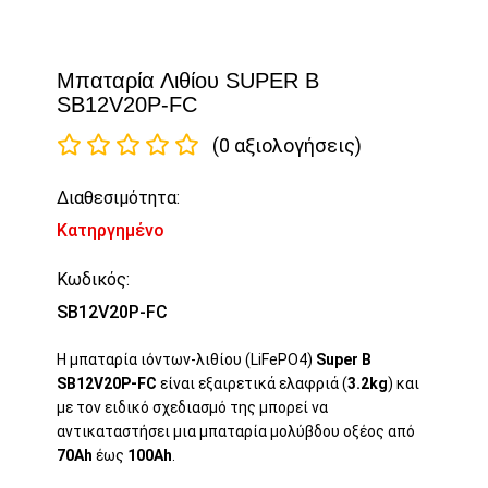
Μπαταρία Λιθίου SUPER B
SB12V20P-FC
(0 αξιολογήσεις)
Διαθεσιμότητα:
Κατηργημένο
Κωδικός:
SB12V20P-FC
Η μπαταρία ιόντων-λιθίου (LiFePO4)
Super B
SB12V20P-FC
είναι εξαιρετικά ελαφριά (
3.2kg
) και
με τον ειδικό σχεδιασμό της μπορεί να
αντικαταστήσει μια μπαταρία μολύβδου οξέος από
70Ah
έως
100Ah
.