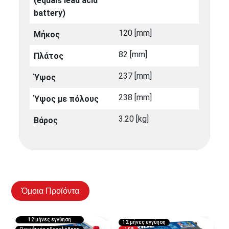
(equals lead acid
battery)
120 [mm]
Μήκος
82 [mm]
Πλάτος
237 [mm]
Ύψος
238 [mm]
Ύψος με πόλους
3.20 [kg]
Βάρος
Όμοια Προϊόντα
12 μήνες εγγύηση
12 μήνες εγγύηση
1