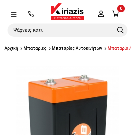
0
Λογαριασμός
Μενού
Ψάχνεις
Search
κάτι;
Αρχική
Μπαταρίες
Μπαταρίες Αυτοκινήτων
Μπαταρία Λι