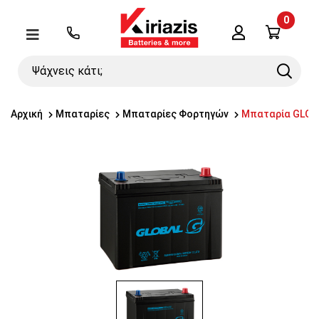
0
Λογαριασμός
Μενού
Ψάχνεις
Search
κάτι;
Αρχική
Μπαταρίες
Μπαταρίες Φορτηγών
Μπαταρία GLOBA