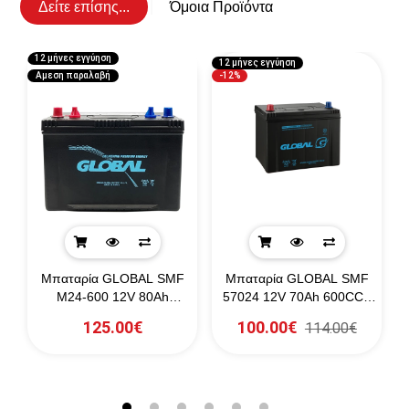
Δείτε επίσης...
Όμοια Προϊόντα
12 μήνες εγγύηση
12 μήνες εγγύηση
1
Αμεση παραλαβή
-12%
r
Μπαταρία GLOBAL SMF
Μπαταρία GLOBAL SMF
0)
M24-600 12V 80Ah
57024 12V 70Ah 600CCA
730CCA
(SAE)
125.00€
100.00€
114.00€