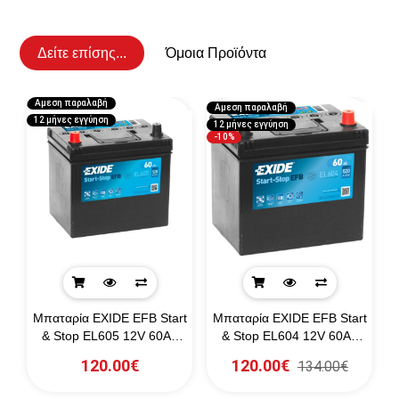
Δείτε επίσης...
Όμοια Προϊόντα
Αμεση παραλαβή
Αμεση παραλαβή
12 μήνες εγγύηση
12 μήνες εγγύηση
-10%
m
Μπαταρία EXIDE EFB Start
Μπαταρία EXIDE EFB Start
A
& Stop EL605 12V 60Ah
& Stop EL604 12V 60Ah
520CCA A(EN)
520CCA A(EN)
120.00€
120.00€
134.00€