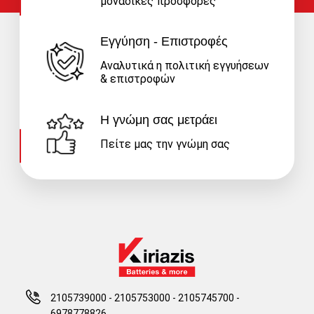
μοναδικές προσφορές
Εγγύηση - Επιστροφές
Αναλυτικά η πολιτική εγγυήσεων
& επιστροφών
Η γνώμη σας μετράει
Πείτε μας την γνώμη σας
2105739000 - 2105753000
-
2105745700 -
6978778826