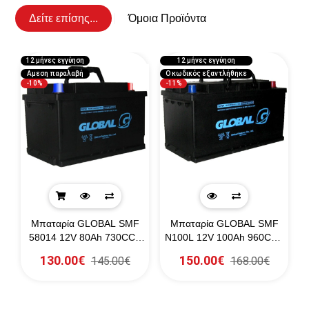
Δείτε επίσης...
Όμοια Προϊόντα
12 μήνες εγγύηση
12 μήνες εγγύηση
1
Αμεση παραλαβή
Ο κωδικός εξαντλήθηκε
-10%
-11%
Μπαταρία GLOBAL SMF
Μπαταρία GLOBAL SMF
A
58014 12V 80Ah 730CCA
N100L 12V 100Ah 960CCA
(SAE)
(EN)
130.00€
150.00€
145.00€
168.00€