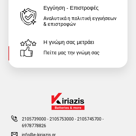
Εγγύηση - Επιστροφές
Αναλυτικά η πολιτική εγγυήσεων
& επιστροφών
Η γνώμη σας μετράει
Πείτε μας την γνώμη σας
2105739000 - 2105753000
-
2105745700 -
6978778826
info@e-kiriazis.gr