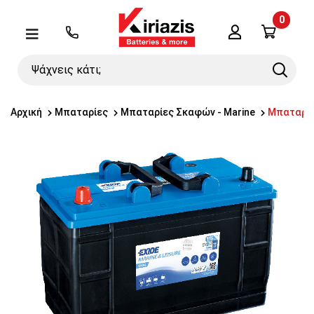
0
Λογαριασμός
Μενού
Ψάχνεις
Search
κάτι;
Αρχική
Μπαταρίες
Μπαταρίες Σκαφών - Marine
Μπαταρία 