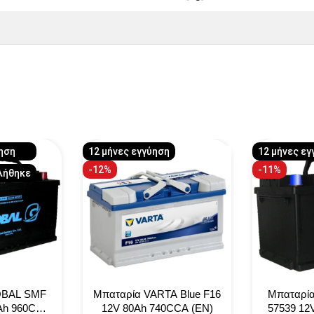
ύηση
12 μήνες εγγύηση
12 μήνες εγ
-12%
-11%
λήθηκε
OBAL SMF
Μπαταρία VARTA Blue F16
Μπαταρί
Ah 960CCA
12V 80Ah 740CCA (EN)
57539 12