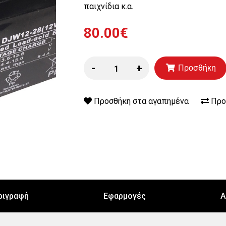
παιχνίδια κ.α.
80.00€
-
+
Προσθήκη
Προσθήκη στα αγαπημένα
Προ
ριγραφή
Εφαρμογές
Α