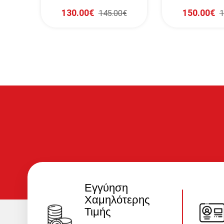
(SAE)
(EN)
130.00€
150.00€
0€
145.00€
1
Εγγύηση
Χαμηλότερης
Τιμής