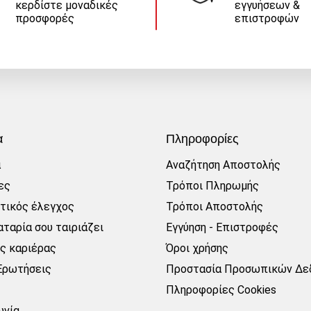
κερδίστε μοναδικές
εγγυήσεων &
προσφορές
επιστροφών
α
Πληροφορίες
α
Αναζήτηση Αποστολής
ες
Τρόποι Πληρωμής
τικός έλεγχος
Τρόποι Αποστολής
ταρία σου ταιριάζει
Εγγύηση - Επιστροφές
ες καριέρας
Όροι χρήσης
Ερωτήσεις
Προστασία Προσωπικών Δε
Πληροφορίες Cookies
ωνία