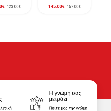
(SAE)
(SAE)
0€
145.00€
1
123.00€
167.00€
Η γνώμη σας
ς
μετράει
λιτική
Πείτε μας την γνώμη