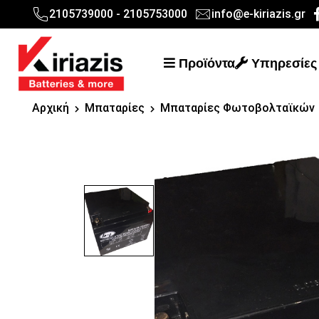
2105739000 - 2105753000
info@e-kiriazis.gr
Προϊόντα
Υπηρεσίες
Αρχική
Μπαταρίες
Μπαταρίες Φωτοβολταϊκών