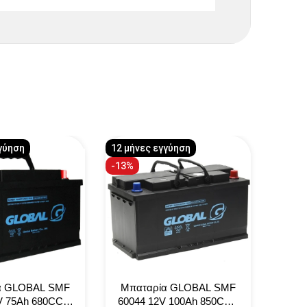
γύηση
12 μήνες εγγύηση
12 μήν
-13%
Αμεση
-4%
α GLOBAL SMF
Μπαταρία GLOBAL SMF
Μπα
V 75Ah 680CCA
60044 12V 100Ah 850CCA
578