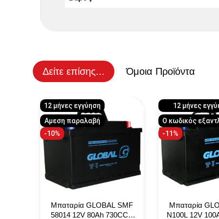
Δείτε επίσης...
Όμοια Προϊόντα
12 μήνες εγγύηση
12 μήνες εγγ
Αμεση παραλαβή
Ο κωδικός εξαντ
-10%
-11%
 SMF
Μπαταρία GLOBAL SMF
Μπαταρία GL
0CCA
58014 12V 80Ah 730CCA
N100L 12V 100