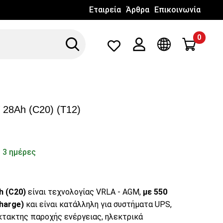
Εταιρεία
Άρθρα
Επικοινωνία
0
Search
Λογαριασμός
Γλώσσα
28Ah (C20) (T12)
 3 ημέρες
h (C20)
είναι τεχνολογίας VRLA - AGM,
με 550
harge)
και είναι κατάλληλη για συστήματα UPS,
κτακτης παροχής ενέργειας, ηλεκτρικά