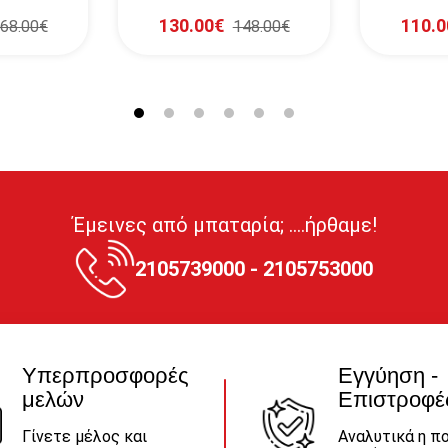
130.00€
110.0
68.00€
148.00€
Έμεινες από μπαταρία; ....ήρθαμε!
2105739000 - 2105753000
Υπερπροσφορές
Εγγύηση -
μελών
Επιστροφέ
Γίνετε μέλος και
Αναλυτικά η πο