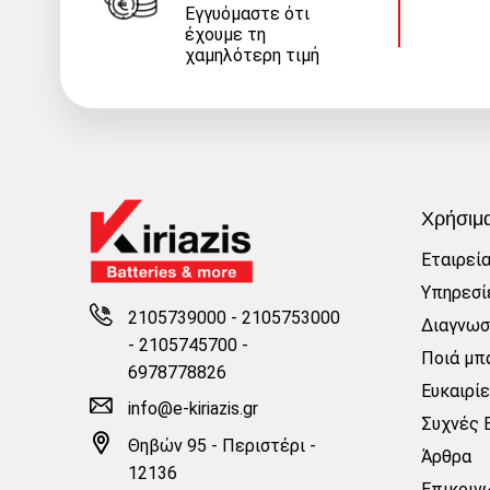
Εγγυόμαστε ότι
έχουμε τη
χαμηλότερη τιμή
Χρήσιμ
Εταιρεί
Υπηρεσί
2105739000 - 2105753000
Διαγνωσ
-
2105745700 -
Ποιά μπα
6978778826
Ευκαιρί
info@e-kiriazis.gr
Συχνές 
Θηβών 95 - Περιστέρι -
Άρθρα
12136
Επικοιν