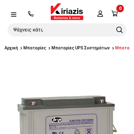
0
Λογαριασμός
Μενού
Ψάχνεις
Search
κάτι;
Αρχική
Μπαταρίες
Μπαταρίες UPS Συστημάτων
Μπαταρία