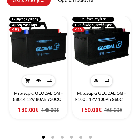
Δείτε επίσης...
Όμοια Προϊόντα
12 μήνες εγγύηση
12 μήνες εγγύηση
1
Αμεση παραλαβή
Ο κωδικός εξαντλήθηκε
-10%
-11%
Μπαταρία GLOBAL SMF
Μπαταρία GLOBAL SMF
A
58014 12V 80Ah 730CCA
N100L 12V 100Ah 960CCA
(SAE)
(EN)
130.00€
150.00€
145.00€
168.00€