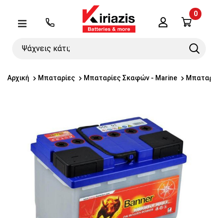
0
Λογαριασμός
Μενού
Ψάχνεις
Search
κάτι;
Αρχική
Μπαταρίες
Μπαταρίες Σκαφών - Marine
Μπαταρίε