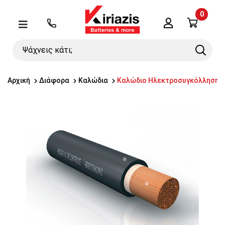
0
Λογαριασμός
Μενού
Ψάχνεις
Search
κάτι;
Αρχική
Διάφορα
Καλώδια
Καλώδιο Ηλεκτροσυγκόλλησης 