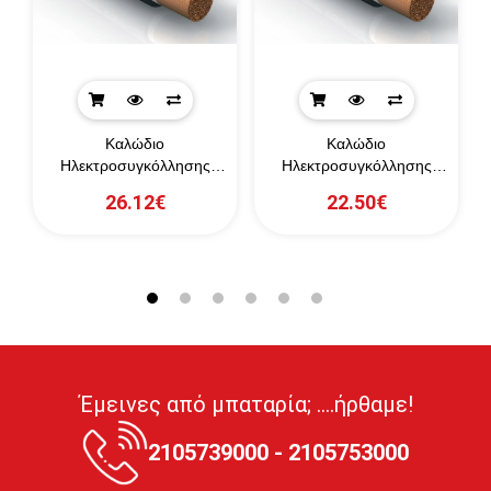
Καλώδιο
Καλώδιο
Ηλεκτροσυγκόλλησης
Ηλεκτροσυγκόλλησης
ρο
H01N2-D 120mm² ανά
H01N2-D 95mm² ανά μέτρο
H
26.12€
22.50€
μέτρο (μαύρο)
(μαύρο)
Έμεινες από μπαταρία; ....ήρθαμε!
2105739000 - 2105753000