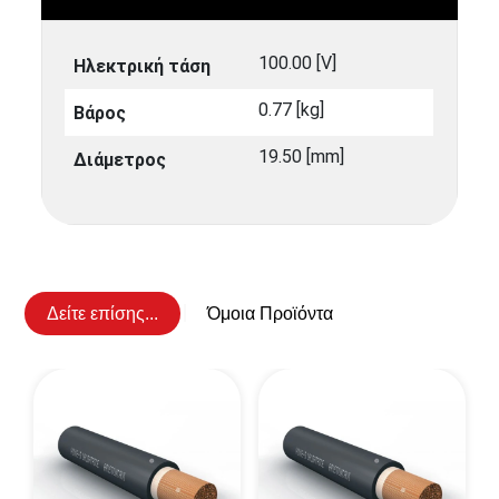
100.00 [V]
Ηλεκτρική τάση
0.77 [kg]
Βάρος
19.50 [mm]
Διάμετρος
Δείτε επίσης...
Όμοια Προϊόντα