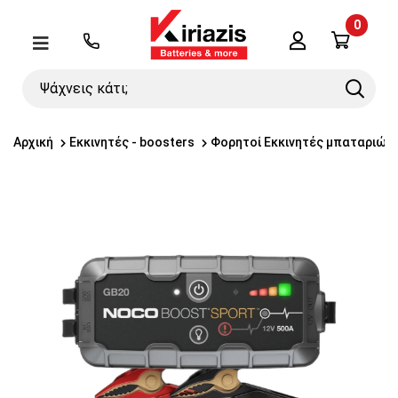
0
Λογαριασμός
Μενού
Ψάχνεις
Search
κάτι;
Αρχική
Εκκινητές - boosters
Φορητοί Εκκινητές μπαταριών