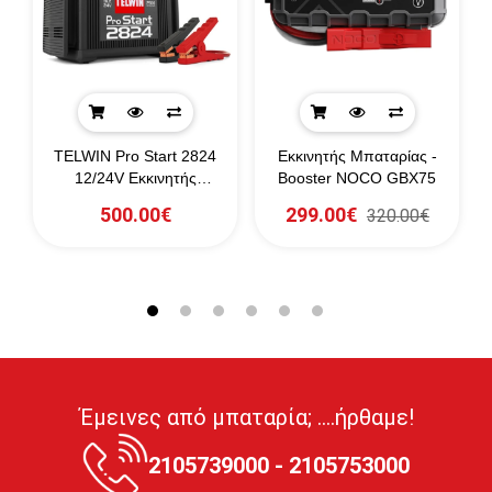
 -
TELWIN Pro Start 2824
Εκκινητής Μπαταρίας -
12/24V Εκκινητής
Booster NOCO GBX75
0A
Μπαταριών
500.00€
299.00€
320.00€
Έμεινες από μπαταρία; ....ήρθαμε!
2105739000 - 2105753000