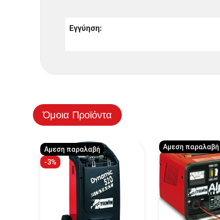
Εγγύηση:
Όμοια Προϊόντα
Αμεση παραλαβή
Αμεση παραλαβή
-3%