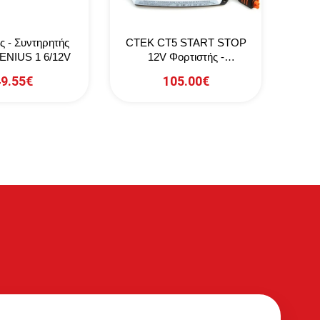
ς - Συντηρητής
CTEK CT5 START STOP
TELW
NIUS 1 6/12V
12V Φορτιστής -
1
Συντηρητής Μπαταριών
Εκ
9.55€
105.00€