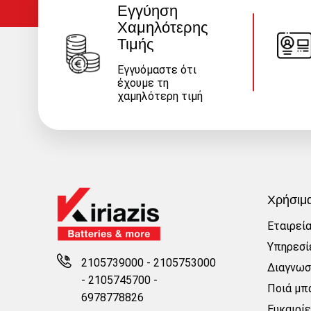
Εγγύηση
Χαμηλότερης
Τιμής
Εγγυόμαστε ότι
έχουμε τη
χαμηλότερη τιμή
Χρήσιμ
Εταιρεί
Υπηρεσί
2105739000 - 2105753000
Διαγνωσ
-
2105745700 -
Ποιά μπα
6978778826
Ευκαιρί