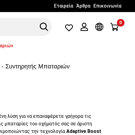
Εταιρεία
Άρθρα
Επικοινωνία
0
Search
Λογαριασμός
Γλώσσα
ταριών
 - Συντηρητής Μπαταριών
νη λύση για να επαναφέρετε γρήγορα τις
ις μπαταρίες του οχήματός σας σε άριστη
ησιμοποιώντας την τεχνολογία
Adaptive Boost