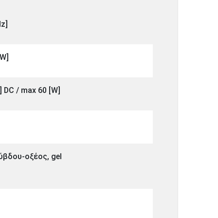
Hz]
[W]
[A] DC / max 60 [W]
λύβδου-οξέος, gel