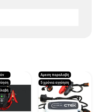
ϊόν
Αμεση παραλαβή
γύηση
5 χρόνια εγγύηση
αλαβή