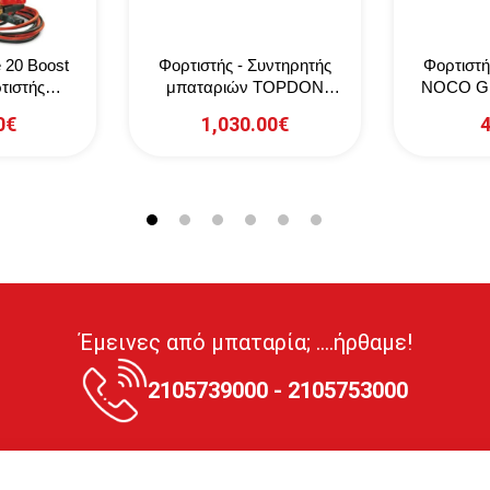
 20 Boost
Φορτιστής - Συντηρητής
Φορτιστή
τιστής
μπαταριών TOPDON
NOCO GE
ιών
Tornado T120A 12V / 24V
0€
1,030.00€
4
120A (5m)
Έμεινες από μπαταρία; ....ήρθαμε!
2105739000 - 2105753000