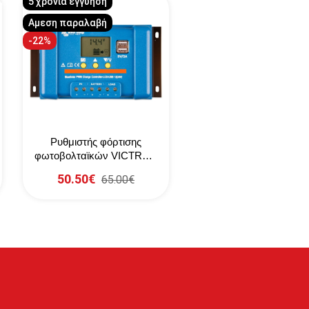
5 χρόνια εγγύηση
Αμεση παραλαβή
-22%
Ρυθμιστής φόρτισης
φωτοβολταϊκών VICTRON
BlueSolar PWM-LCD&USB
50.50€
65.00€
12-24V 30A