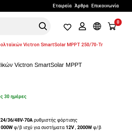
Εταιρεία
Άρθρα
Επικοινωνία
0
Search
Λογαριασμός
Γλώσσα
λταϊκών Victron SmartSolar MPPT 250/70-Tr
ϊκών Victron SmartSolar MPPT
ς 30 ημέρες
/24/36/48V-70A
ρυθμιστής φόρτισης
1000W
φ/β ισχύ για συστήματα
12V
,
2000
W
φ/β