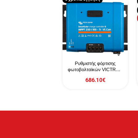
Ρυθμιστής φόρτισης
φωτοβολταϊκών VICTRON
SmartSolar MPPT 250/100
686.10€
Tr VE.Can