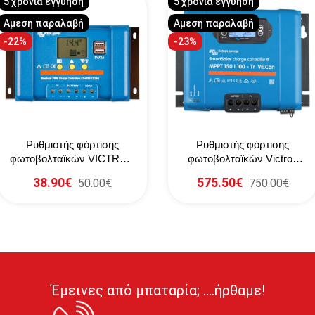
5 χρόνια εγγύηση
5 χρόνια εγγύηση
Αμεση παραλαβή
Αμεση παραλαβή
-22%
-23%
Ρυθμιστής φόρτισης
Ρυθμιστής φόρτισης
φωτοβολταϊκών VICTRON
φωτοβολταϊκών Victron
BlueSolar PWM-LCD&USB
SmartSolar MPPT 150/100-
38.90€
575.50€
50.00€
750.00€
12-24V 20A
Tr VE.Can
Έμεινες από μπαταρία; ....ήρθαμε!