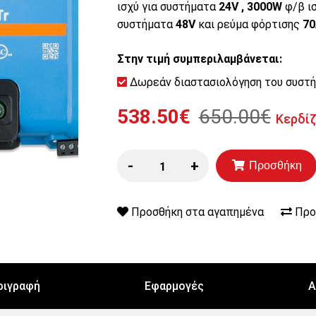
ισχύ για συστήματα
24V ,
3000
W
φ/β ι
συστήματα
48V
και ρεύμα φόρτισης
7
Στην τιμή συμπεριλαμβάνεται:
Δωρεάν διαστασιολόγηση του συστ
538.50€
650.00€
Κερδί
-
+
Προσθήκη
Προσθήκη στα αγαπημένα
Προ
ριγραφή
Εφαρμογές
Α