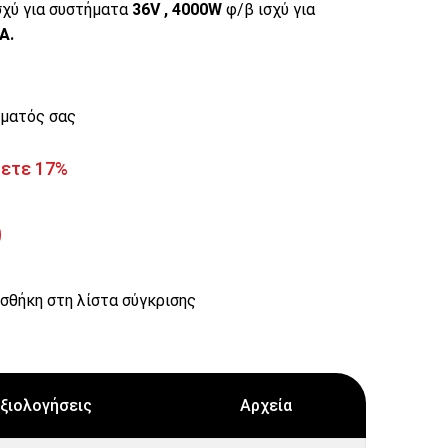
σχύ για συστήματα
36V ,
4000
W
φ/β ισχύ για
0Α.
ήματός σας
ζετε 17%
σθήκη στη λίστα σύγκρισης
ξιολογήσεις
Αρχεία