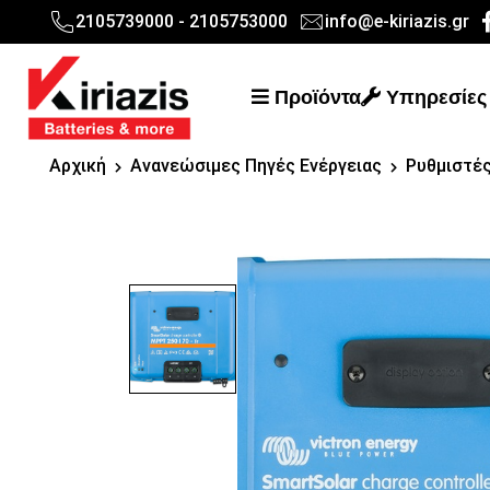
2105739000 - 2105753000
info@e-kiriazis.gr
Προϊόντα
Υπηρεσίες
Αρχική
Ανανεώσιμες Πηγές Ενέργειας
Ρυθμιστέ