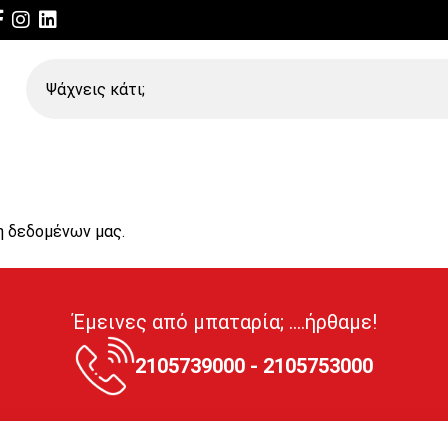
Ψάχνεις
κάτι;
η δεδομένων μας.
Έμεινες από μπαταρία; ....ήρθαμε!
2105739000 - 2105753000