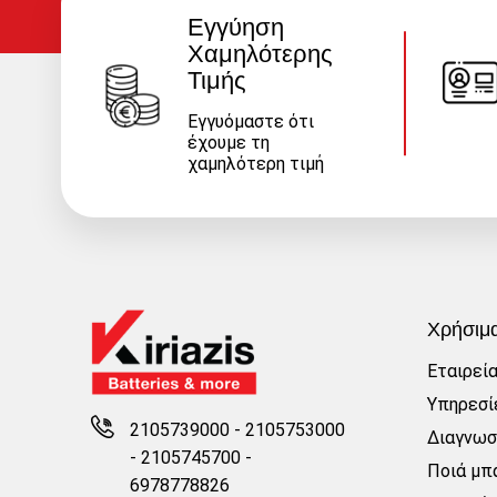
Εγγύηση
Χαμηλότερης
Τιμής
Εγγυόμαστε ότι
έχουμε τη
χαμηλότερη τιμή
Χρήσιμ
Εταιρεί
Υπηρεσί
2105739000 - 2105753000
Διαγνωσ
-
2105745700 -
Ποιά μπα
6978778826