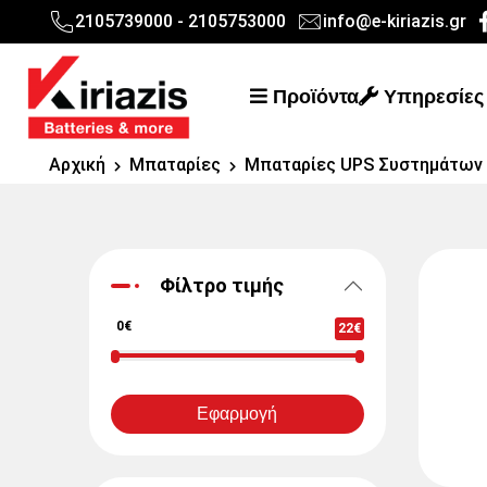
2105739000 - 2105753000
info@e-kiriazis.gr
Προϊόντα
Υπηρεσίες
Αρχική
Μπαταρίες
Μπαταρίες UPS Συστημάτων
Φίλτρο τιμής
0€
22€
Εφαρμογή