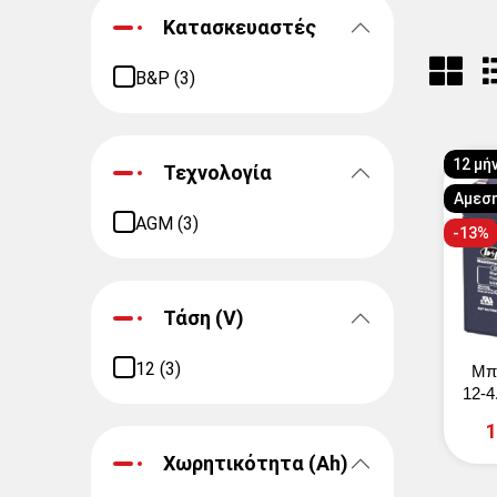
Κατασκευαστές
B&P (3)
12 μή
Τεχνολογία
Αμεσ
AGM (3)
-13%
Τάση (V)
12 (3)
Μπ
12-4
1
Χωρητικότητα (Ah)