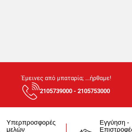
Έμεινες από μπαταρία; ....ήρθαμε!
2105739000 - 2105753000
Υπερπροσφορές
Εγγύηση -
μελών
Επιστροφέ