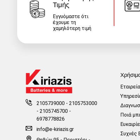
Τιμής
Εγγυόμαστε ότι
έχουμε τη
χαμηλότερη τιμή
Χρήσιμ
Εταιρεί
Υπηρεσί
2105739000 - 2105753000
Διαγνωσ
-
2105745700 -
Ποιά μπα
6978778826
Ευκαιρί
info@e-kiriazis.gr
Συχνές 
Θηβών 95 - Περιστέρι -