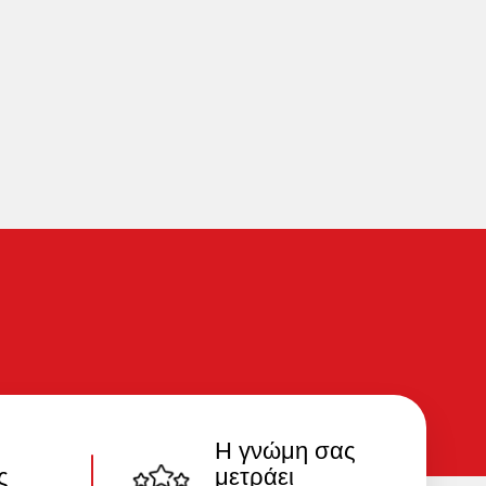
Η γνώμη σας
ς
μετράει