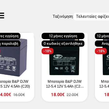
Ταξινόμηση:
Τελευταίες αφίξε
νες εγγύηση
12 μήνες εγγύηση
12 μήν
η παραλαβή
Ο κωδικός εξαντλήθηκε
Ανα
-18%
-18%
αταρία B&P DJW
Μπαταρία B&P DJW
Μπα
.5 12V 4.5Ah (C20)
12-5.4 12V 5.4Ah (C20)
12-5.
(T1)
4.00€
18.00€
18
16.00€
22.00€