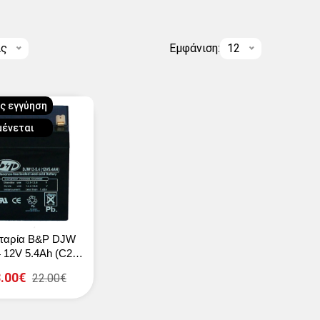
ις
Εμφάνιση:
12
ες εγγύηση
μένεται
ταρία B&P DJW
4 12V 5.4Ah (C20)
(T2)
.00€
22.00€