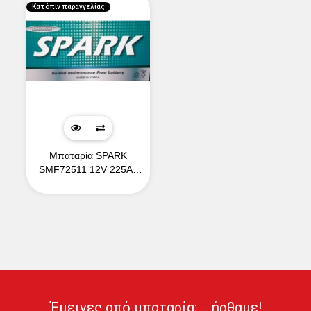
Κατόπιν παραγγελίας
Μπαταρία SPARK
SMF72511 12V 225Ah
1200CCA (SAE)
Έμεινες από μπαταρία; ....ήρθαμε!