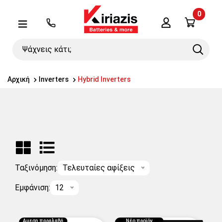
0
Λογαριασμός
Μενού
Ψάχνεις
Search
κάτι;
Αρχική
Inverters
Hybrid Inverters
Ταξινόμηση:
Τελευταίες αφίξεις
Εμφάνιση:
12
Αμεση παραλαβή
Νέο προϊόν