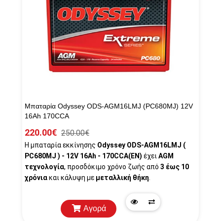
Μπαταρία Odyssey ODS-AGM16LMJ (PC680MJ) 12V
16Ah 170CCA
220.00€
250.00€
Η μπαταρία εκκίνησης
Odyssey ODS-AGM16LMJ (
PC680MJ ) - 12V 16Ah - 170CCA(EN)
έχει
AGM
τεχνολογία
, προσδόκιμο χρόνο ζωής από
3 έως 10
χρόνια
και κάλυψη
με
μεταλλική θήκη
.
Αγορά
Quick
Προσθήκη