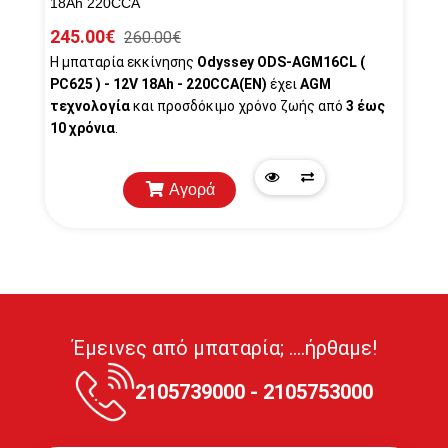
18Ah 220CCA
245.00€
260.00€
Η μπαταρία εκκίνησης
Odyssey ODS-AGM16CL (
PC625 ) - 12V 18Ah - 220
CCA(EN)
έχει
AGM
τεχνολογία
και προσδόκιμο χρόνο ζωής από
3 έως
10 χρόνια
.
Αγορά
Quick
Προσθήκη
View
στη
λίστα
σύγκρισης
Έμεινες από μπαταρία; ....ήρθαμε!
2105739000 - 2105753000