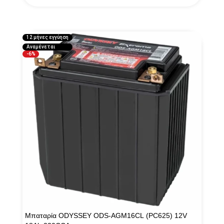
View
στη
λίστα
12 μήνες εγγύηση
Αναμένεται
σύγκρισης
-6%
Μπαταρία ODYSSEY ODS-AGM16CL (PC625) 12V